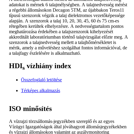
adatokat is mérnek 6 talajmélységben. A talajnedvesség mérést
a régebbi állomásokon Decagon 5TM, az újabbakon Teros11
típusú szenzorok végzik a talaj dielektromos vezetőképessége
alapján. A szenzorok a talaj 10, 20, 30, 45, 60 és 75 cm-es
rétegében kerültek elhelyezésre. A nedvességtartalom pontos
meghatározása érdekében a talajszenzorok kihelyezését
akkreditált laboratóriumban történő talajvizsgálat előzte meg. A
szenzorok a talajnedvesség mellett a talajhőmérsékletet is
mérik, amely a műveléshez szolgálhat fontos információval, de
a talajfagy észlelésére is alkalmazható.
HDI
vízhiány index
s
Összefoglaló letöltése
Térképes alkalmazás
ISO minősítés
A vízrajzi törzsállomás-jegyzékben szereplő és az egyes
Vízügyi Igazgatóságok által jóváhagyott állomásjegyzékekben
és vízrajzi állomásokon valamint az aszálymonitoring