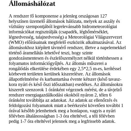
Állomáshálózat
A rendszer fő komponense a jelenleg országosan 127
helyszínen üzemelő állomások hálózata, melyek az aszály és
vízhiány szempontjából legrelevánsabb hidrometeorológiai
információkat regisztrálják (csapadék, léghőmérséklet,
légnedvesség, talajnedvesség) a Meteorológiai Világszervezet
(WMO) előírásainak megfelelő eszközök alkalmazásával. Az
állomásokhoz kiépített távmérő rendszer, illetve a napelemekkel
történő áramellátás lehetővé teszi, hogy szinte
gondozásmentesen és észlelőszemélyzet nélkül történhessen a
folyamatos információgyűjtés. Az állomás műszerei a
rongálódás elkerülése érdekében egy 2,5*2,5 m-es, kerítéssel
körbevett területen kerülnek kiszerelésre. Az állomások
állapotfelmérése és karbantartása évente kétszer (késő tavasz-
kora nyári és késő őszi időszakban) esedékes. Az állomásokra
kiszerelt szenzorok 1 óránként végeznek mérést, de a távjelző
rendszer energiagazdálkodási okokból nyáron 2, télen 6
óránként továbbítja az adatokat. Az adatok az ellenőrzés és
feldolgozási folyamatok miatt a beérkezést követően további 1
órával később jelenhetnek meg a honlapon, vagyis a nyári
félévben általánosságban 1-3 óra elteltével, a téli félévben
pedig 1-7 óra elteltével jelennek meg a legfrissebb adatok.