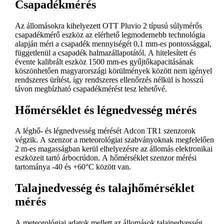
Csapadékmérés
Az állomásokra kihelyezett OTT Pluvio 2 típusú súlymérős
csapadékmérő eszköz az elérhető legmodernebb technológia
alapján méri a csapadék mennyiségét 0,1 mm-es pontossággal,
függetlenül a csapadék halmazállapotától. A hitelesített és
évente kalibrált eszköz 1500 mm-es gyűjtőkapacitásának
köszönhetően magyarországi körülmények között nem igényel
rendszeres ürítést, így rendszeres ellenőrzés nélkül is hosszú
távon megbízható csapadékmérést tesz lehetővé.
Hőmérséklet és légnedvesség mérés
A léghő- és légnedvesség mérését Adcon TR1 szenzorok
végzik. A szenzor a meteorológiai szabványoknak megfelelően
2 m-es magasságban kerül elhelyezésre az állomás elektronikai
eszközeit tartó árbocrúdon. A hőmérséklet szenzor mérési
tartománya -40 és +60°C között van.
Talajnedvesség és talajhőmérséklet
mérés
A meteorológiai adatok mellett az állomások talajnedvesség