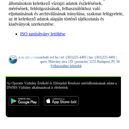
állomásokon keletkező vízrajzi adatok észlelésének,
mérésének, feldolgozásának, felhasználókhoz való
eljuttatásának és archiválásának irányítása, szakmai felügyelete,
az itt keletkező adatok alapján történő tájékoztatás és
kiadványok szerkesztése.
ISO tanúsítvány letöltése
e-mail: dwms kukacbetű ovf.hu | tel: (361)225-4493 | fax: (361)225-4491 |
telephely: 1012 Budapest, Márvány utca 1/D | postacím: 1253 Budapest, Pf.:56
Felhasználási feltételek
Az Operatív Vízhiány Értékelő és Előrejelző Rendszer mérőállomásainak adatai a
DWMS Vízhiány alkalmazással is elérhetőek