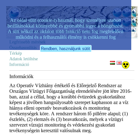
Az oldal sütit (cookie-t) használ, hogy személyre szabott
beállításokkal könnyebbé és gyorsabbá tegye a böngészést.
A süti nélkül az oldalon több funkció nem fog megfelelően
Operatív Vízhiány Értékelő és Előrejelző Rendszer
működni és a felhasználói élmény is csökkenni fog
Legfrissebb mérések
Összehasonlítás
Térkép
Adatok letöltése
Információ
Információk
Az Operatív Vízhiány értékelő és Előrejelző Rendszer az
Országos Vízügyi Főigazgatóság elrendelésére jött létre 2016-
ban, azzal a céllal, hogy a korábbi évtizedek gyakorlatához
képest a jövőben hangsúlyosabb szerepet kaphasson az a víz
hiánya elleni operatív beavatkozások és monitoring
tevékenységek köre. A rendszer három fő pillérre alapul; (1)
észlelés, (2) elemzés és (3) beavatkozás, melyek a vízügyi
szervezet vízrajzi monitoring és védekezési gyakorlati
tevékenységein keresztül valósulnak meg.