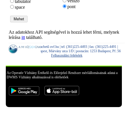
vessző
tabulátor
pont
space
Az adatokhoz API segítségével is hozzá lehet férni, melynek
leírása
itt
található.
e-mail: dwms kukacbetű ovf.hu | tel: (361)225-4493 | fax: (361)225-4491 |
telephely: 1012 Budapest, Márvány utca 1/D | postacím: 1253 Budapest, Pf.:56
Felhasználási feltételek
Az Operatív Vízhiány Értékelő és Előrejelző Rendszer mérőállomásainak adatai a
DWMS Vízhiány alkalmazással is elérhetőek