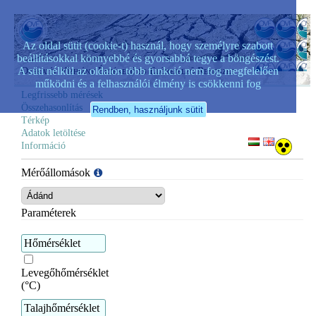
Az oldal sütit (cookie-t) használ, hogy személyre szabott
beállításokkal könnyebbé és gyorsabbá tegye a böngészést.
A süti nélkül az oldalon több funkció nem fog megfelelően
Operatív Vízhiány Értékelő és Előrejelző Rendszer
működni és a felhasználói élmény is csökkenni fog
Legfrissebb mérések
Összehasonlítás
Térkép
Adatok letöltése
Információ
Mérőállomások
Paraméterek
Hőmérséklet
Levegőhőmérséklet
(°C)
Talajhőmérséklet