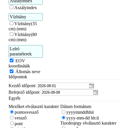
Aszályindex
Aszályindex
Vízhiány
Vízhiány(35
cm) (mm)
Vízhiány(80
cm) (mm)
Leíró
paraméterek
EOV
koordináták
Állomás neve
Időpontok
Kezdő időpont
Befejező időpont
Egyéb
Mezőket elválasztó karakter
Dátum formátum
pontosvessző
yyyymmddhhii
vessző
yyyy-mm-dd hh:ii
Tizedesjegy elválasztó karakter
pont