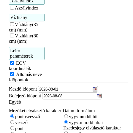
Aszályindex
Aszályindex
Vízhiány
Vízhiány(35
cm) (mm)
Vízhiány(80
cm) (mm)
Leíró
paraméterek
EOV
koordináták
Állomás neve
Időpontok
Kezdő időpont
Befejező időpont
Egyéb
Mezőket elválasztó karakter
Dátum formátum
pontosvessző
yyyymmddhhii
vessző
yyyy-mm-dd hh:ii
Tizedesjegy elválasztó karakter
pont