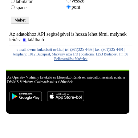
vessző
tabulátor
pont
space
Az adatokhoz API segítségével is hozzá lehet férni, melynek
leírása
itt
található.
e-mail: dwms kukacbetű ovf.hu | tel: (361)225-4493 | fax: (361)225-4491 |
telephely: 1012 Budapest, Márvány utca 1/D | postacím: 1253 Budapest, Pf.:56
Felhasználási feltételek
Az Operatív Vízhiány Értékelő és Előrejelző Rendszer mérőállomásainak adatai a
DWMS Vízhiány alkalmazással is elérhetőek