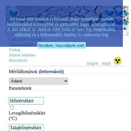
Az oldal sütit (cookie-t) használ, hogy személyre szabott
beállításokkal könnyebbé és gyorsabbá tegye a böngészést.
A süti nélkül az oldalon több funkció nem fog megfelelően
Operatív Vízhiány Értékelő és Előrejelző Rendszer
működni és a felhasználói élmény is csökkenni fog
Legfrissebb mérések
Összehasonlítás
Térkép
Adatok letöltése
Információ
magyar
angol
Mérőállomások
(Információ)
Paraméterek
Hőmérséklet
Levegőhőmérséklet
(°C)
Talajhőmérséklet